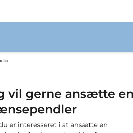
ndler
g vil gerne ansætte e
ænsependler
du er interesseret i at ansætte en