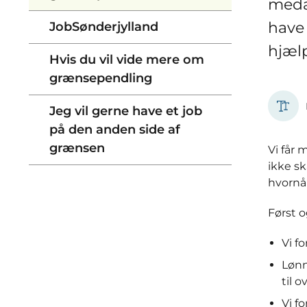
medar
have 
JobSønderjylland
hjælp
Hvis du vil vide mere om
grænsependling
Jeg vil gerne have et job
på den anden side af
grænsen
Vi får
ikke sk
hvornår
Først 
Vi f
Lønn
til 
Vi f