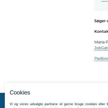
Søger 
Kontak
Maria 
JobGa
Padbor