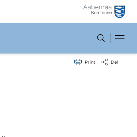
Print
Del
n