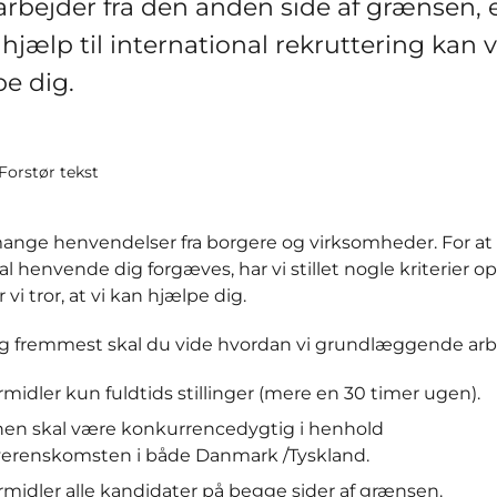
bejder fra den anden side af grænsen, e
hjælp til international rekruttering kan v
e dig.
Forstør tekst
 mange henvendelser fra borgere og virksomheder. For at
al henvende dig forgæves, har vi stillet nogle kriterier op
 vi tror, at vi kan hjælpe dig.
og fremmest skal du vide hvordan vi grundlæggende arb
ormidler kun fuldtids stillinger (mere en 30 timer ugen).
en skal være konkurrencedygtig i henhold
overenskomsten i både Danmark /Tyskland.
ormidler alle kandidater på begge sider af grænsen.