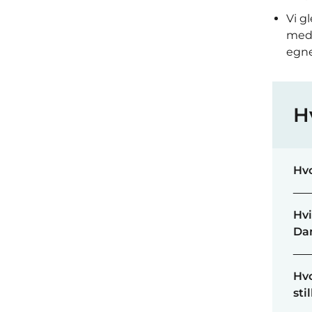
Vi g
meda
egne
H
Hvo
Hvi
Da
Hvo
sti