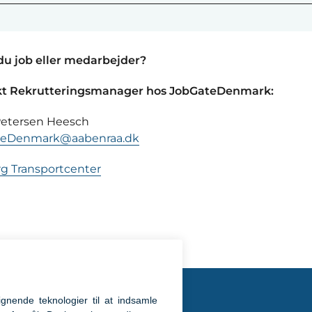
du job eller medarbejder?
t Rekrutteringsmanager hos JobGateDenmark:
Petersen Heesch
teDenmark@aabenraa.dk
g Transportcenter